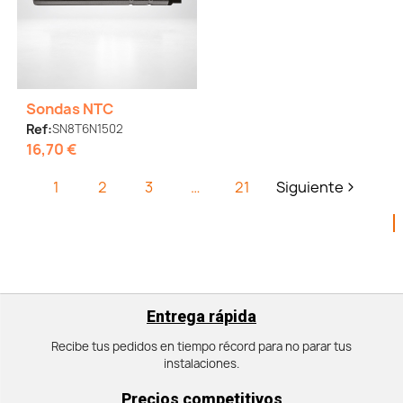
Sondas NTC
Ref:
SN8T6N1502
16,70 €
1
2
3
…
21
Siguiente
Entrega rápida
Recibe tus pedidos en tiempo récord para no parar tus
instalaciones.
Precios competitivos