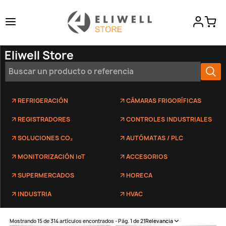
Eliwell Store
REFRIGERACIÓN
CÁMARAS FRIGORÍFICAS
REGISTRADORES
CONTROLES INDUSTRIALES
SOLUCIONES CO₂
AUTÓMATAS / PLC
MONITORIZACIÓN IoT
ACCESORIOS
SUPERMERCADOS
HORECA
INDUSTRIA
HVAC
Mostrando 15 de 314 artículos encontrados - Pág. 1 de 21
Relevancia