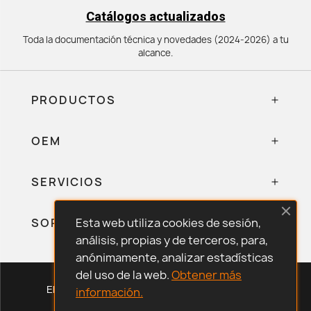
Catálogos actualizados
Toda la documentación técnica y novedades (2024-2026) a tu
alcance.
PRODUCTOS
OEM
SERVICIOS
SOPORTE
Esta web utiliza cookies de sesión,
análisis, propias y de terceros, para,
anónimamente, analizar estadísticas
del uso de la web.
Obtener más
Eliwell Store © 2026 · Todos los derechos reservados.
información.
Aviso Legal